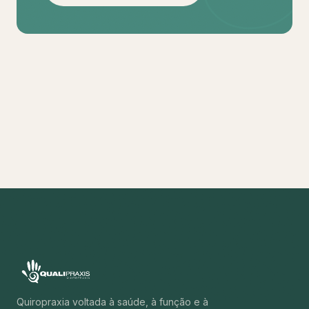
Quiropraxia voltada à saúde, à função e à